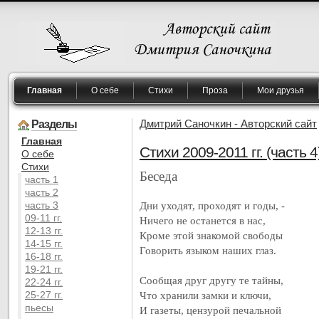
Главная
О себе
Стихи
Проза
Мои друзья
Разделы
Дмитрий Саночкин - Авторский сайт
Главная
Стихи 2009-2011 гг. (часть 4
O себе
Cтихи
Беседа
часть 1
часть 2
часть 3
Дни уходят, проходят и годы, -
09-11 гг.
Ничего не останется в нас,
12-13 гг.
Кроме этой знакомой свободы
14-15 гг.
Говорить языком наших глаз.
16-18 гг.
19-21 гг.
Сообщая друг другу те тайны,
22-24 гг.
25-27 гг.
Что хранили замки и ключи,
пьесы
И газеты, цензурой печальной