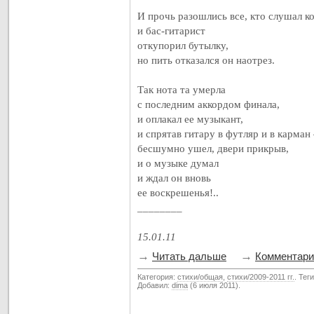
И прочь разошлись все, кто слушал ко
и бас-гитарист
откупорил бутылку,
но пить отказался он наотрез.
Так нота та умерла
с последним аккордом финала,
и оплакал ее музыкант,
и спрятав гитару в футляр и в карман 
бесшумно ушел, двери прикрыв,
и о музыке думал
и ждал он вновь
ее воскрешенья!..
________
15.01.11
→
→
Читать дальше
Комментарии
Категория:
стихи/общая
,
стихи/2009-2011 гг.
. Тег
Добавил:
dima
(6 июля 2011).