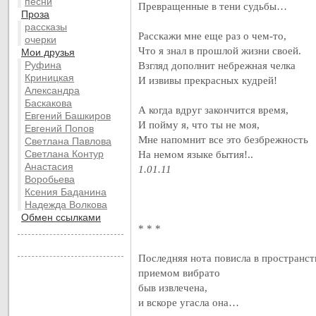
песни
Превращенные в тени судьбы…
Проза
рассказы
Расскажи мне еще раз о чем-то,
очерки
Что я знал в прошлой жизни своей.
Мои друзья
Руфина
Взгляд дополнит небрежная челка
Криницкая
И извивы прекрасных кудрей!
Александра
Баскакова
А когда вдруг закончится время,
Евгений Башкиров
И пойму я, что ты не моя,
Евгений Попов
Мне напомнит все это безбрежность
Светлана Павлова
Светлана Контур
На немом языке бытия!..
Анастасия
1.01.11
Воробьева
Ксения Баданина
Надежда Волкова
Обмен ссылками
* * *
Последняя нота повисла в пространст
приемом вибрато
быв извлечена,
и вскоре угасла она…