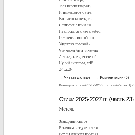
Твоя непонятна роль,
И ты нездоров с утра.
Как часто такое здесь
Случается с нами, но
Не спустятся к нам с небес,
Останется лишь об дно
Удариться головой -
Что может быть тяжелей?
А дождь все идет стеной,
Ну лей, непогода, лей!
27.02.26
→
→
Читать дальше
Комментарии (0)
Категория:
стихи/2025-2027 гг.
,
стихи/общая
. До
Стихи 2025-2027 гг. (часть 23)
Метель
Завихрения снегов
В зимнем воздухе роятся...
Вот бы мне куда податься,