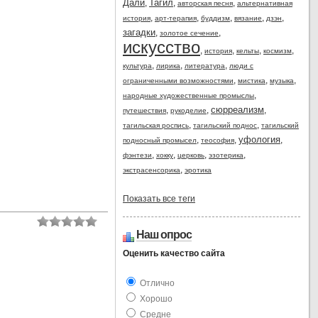
Дали
Тагил
,
,
,
авторская песня
альтернативная
,
,
,
,
,
история
арт-терапия
буддизм
вязание
дзэн
загадки
,
,
золотое сечение
искусство
,
,
,
,
история
кельты
космизм
,
,
,
культура
лирика
литература
люди с
,
,
,
ограниченными возможностями
мистика
музыка
,
народные художественные промыслы
сюрреализм
,
,
,
путешествия
рукоделие
,
,
тагильская роспись
тагильский поднос
тагильский
уфология
,
,
,
подносный промысел
теософия
,
,
,
,
фэнтези
хокку
церковь
эзотерика
,
экстрасенсорика
эротика
Показать все теги
Наш опрос
Оценить качество сайта
Отлично
Xoрошо
Средне