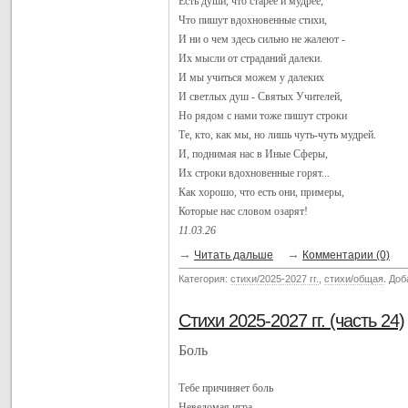
Есть души, что старее и мудрее,
Что пишут вдохновенные стихи,
И ни о чем здесь сильно не жалеют -
Их мысли от страданий далеки.
И мы учиться можем у далеких
И светлых душ - Святых Учителей,
Но рядом с нами тоже пишут строки
Те, кто, как мы, но лишь чуть-чуть мудрей.
И, поднимая нас в Иные Сферы,
Их строки вдохновенные горят...
Как хорошо, что есть они, примеры,
Которые нас словом озарят!
11.03.26
→
→
Читать дальше
Комментарии (0)
Категория:
стихи/2025-2027 гг.
,
стихи/общая
. До
Стихи 2025-2027 гг. (часть 24)
Боль
Тебе причиняет боль
Неведомая игра,