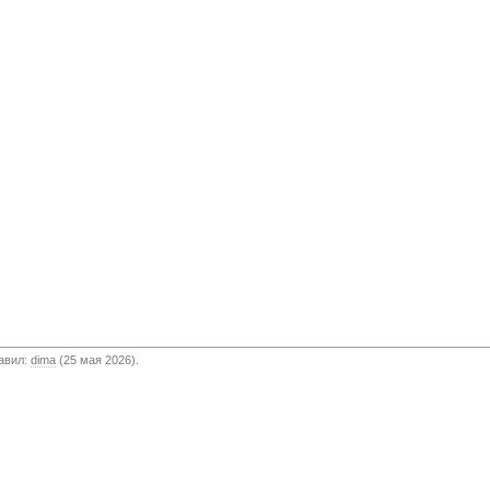
бавил:
dima
(25 мая 2026).