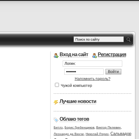
Вход на сайт
Регистрация
Напомнить пароль?
Чужой компьютер
Лучшие новости
Облако тегов
,
,
,
Битлз
Борис Гребенщиков
Виктор Пелевин
Сальвадор
,
,
Леонардо да Винчи
Николай Рерих