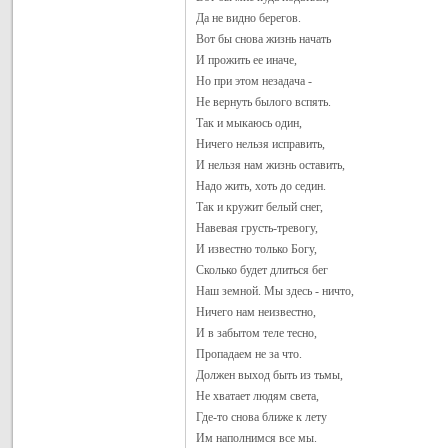
Да не видно берегов.
Вот бы снова жизнь начать
И прожить ее иначе,
Но при этом незадача -
Не вернуть былого вспять.
Так и мыкаюсь один,
Ничего нельзя исправить,
И нельзя нам жизнь оставить,
Надо жить, хоть до седин.
Так и кружит белый снег,
Навевая грусть-тревогу,
И известно только Богу,
Сколько будет длиться бег
Наш земной. Мы здесь - ничто,
Ничего нам неизвестно,
И в забытом теле тесно,
Пропадаем не за что.
Должен выход быть из тьмы,
Не хватает людям света,
Где-то снова ближе к лету
Им наполнимся все мы.