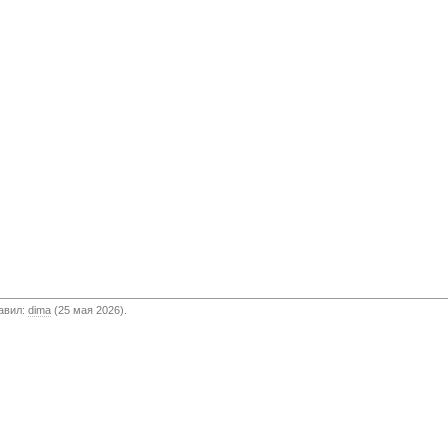
бавил:
dima
(25 мая 2026).