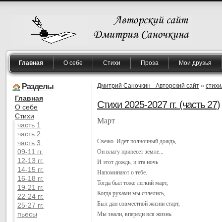
Главная
О себе
Стихи
Проза
Мои друзья
Разделы
Дмитрий Саночкин - Авторский сайт
»
стих
Главная
Стихи 2025-2027 гг. (часть 27)
O себе
Cтихи
Март
часть 1
часть 2
Свежо. Идет полночный дождь,
часть 3
09-11 гг.
Он влагу принесет земле...
12-13 гг.
И этот дождь, и эта ночь
14-15 гг.
Напоминают о тебе.
16-18 гг.
Тогда был тоже легкий март,
19-21 гг.
Когда руками мы сплелись,
22-24 гг.
Был дан совместной жизни старт,
25-27 гг.
пьесы
Мы знали, впереди вся жизнь.