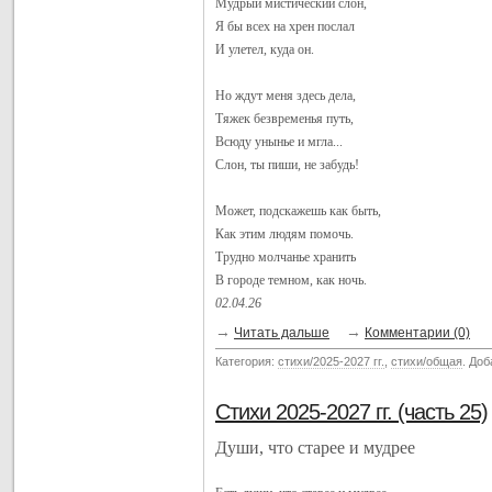
Мудрый мистический слон,
Я бы всех на хрен послал
И улетел, куда он.
Но ждут меня здесь дела,
Тяжек безвременья путь,
Всюду унынье и мгла...
Слон, ты пиши, не забудь!
Может, подскажешь как быть,
Как этим людям помочь.
Трудно молчанье хранить
В городе темном, как ночь.
02.04.26
→
→
Читать дальше
Комментарии (0)
Категория:
стихи/2025-2027 гг.
,
стихи/общая
. До
Стихи 2025-2027 гг. (часть 25)
Души, что старее и мудрее