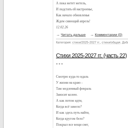
А пока метет метель,
И подстать ей настроенье,
Как начало обновленья
Ждем сияющий апрель!
12.02.26
→
→
Читать дальше
Комментарии (0)
Категория:
стихи/2025-2027 гг.
,
стихи/общая
. До
Стихи 2025-2027 гг. (часть 22)
* * *
Смотрю куда-то вдаль
У жизни на краю -
Там медленный февраль
Заносит колею.
А как потом идти,
Когда всё замело?
И как здесь путь найти,
Когда кругом бело?
Покрыл все вещи снег,