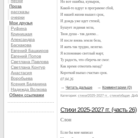
песни
Но вот ошибка, кувырок,
Проза
Какой-то вдруг в программе сбой,
рассказы
И нашей жизни вышел срок,
очерки
И дождь уже идет стеной,
Мои друзья
Бушует ледяная мгла,
Руфина
Криницкая
Твоя душа - так далеко...
Александра
И после вновь земля бела,
Баскакова
И жить так трудно, нелегко.
Евгений Башкиров
Я вспоминаю светлый март,
Евгений Попов
Ту радость, что сберечь не смог.
Светлана Павлова
Как время отмотать назад?
Светлана Контур
Анастасия
Короткий выпал счастью срок.
Воробьева
07.04.26
Ксения Баданина
→
→
Читать дальше
Комментарии (0)
Надежда Волкова
Обмен ссылками
Категория:
стихи/2025-2027 гг.
,
стихи/общая
. До
Стихи 2025-2027 гг. (часть 26)
Слон
Если бы мне написал