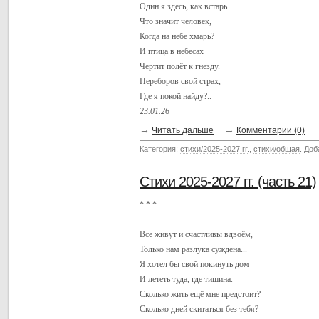
Один я здесь, как встарь.
Что значит человек,
Когда на небе хмарь?
И птица в небесах
Чертит полёт к гнезду.
Переборов свой страх,
Где я покой найду?..
23.01.26
→
→
Читать дальше
Комментарии (0)
Категория:
стихи/2025-2027 гг.
,
стихи/общая
. До
Стихи 2025-2027 гг. (часть 21)
* * *
Все живут и счастливы вдвоём,
Только нам разлука суждена...
Я хотел бы свой покинуть дом
И лететь туда, где тишина.
Сколько жить ещё мне предстоит?
Сколько дней скитаться без тебя?