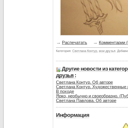
→
→
Распечатать
Комментарии (
Категория:
Светлана Контур
,
мои друзья
. Добави
Другие новости из катего
друзья
:
Светлана Контур. Об авторе
Светлана Контур. Художественные 
В походе
Ярко, необычно и своеобразно. (Пуб
Светлана Павлова. Об авторе
Информация