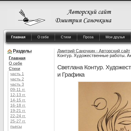
Главная
О себе
Стихи
Проза
Мои друзья
Разделы
Дмитрий Саночкин - Авторский сайт
Контур. Художественные работы. А
Главная
O себе
Светлана Контур. Художес
Cтихи
и Графика
часть 1
часть 2
часть 3
09-11 гг.
12-13 гг.
14-15 гг.
16-18 гг.
19-21 гг.
22-24 гг.
25-27 гг.
пьесы