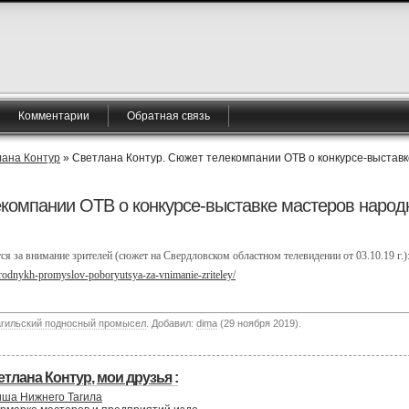
Комментарии
Обратная связь
ана Контур
» Светлана Контур. Сюжет телекомпании ОТВ о конкурсе-выстав
екомпании ОТВ о конкурсе-выставке мастеров народ
 за внимание зрителей (сюжет на Свердловском областном телевидении от 03.10.19 г.)
narodnykh-promyslov-poboryutsya-za-vnimanie-zriteley/
агильский подносный промысел
. Добавил:
dima
(29 ноября 2019).
етлана Контур
,
мои друзья
:
иша Нижнего Тагила