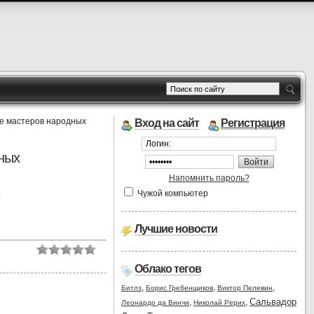
ке мастеров народных
Вход на сайт
Регистрация
ных
Напомнить пароль?
Чужой компьютер
:
Лучшие новости
Облако тегов
,
,
,
Битлз
Борис Гребенщиков
Виктор Пелевин
Сальвадор
,
,
Леонардо да Винчи
Николай Рерих