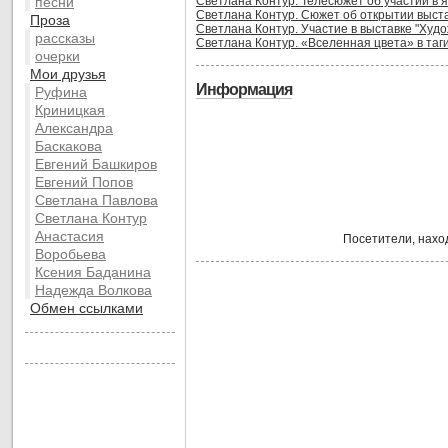
песни
Светлана Контур. Телесюжет об участии в я
Светлана Контур. Сюжет об открытии выстав
Проза
Светлана Контур. Участие в выставке "Худо
рассказы
Светлана Контур. «Вселенная цвета» в таг
очерки
Мои друзья
Информация
Руфина
Криницкая
Александра
Баскакова
Евгений Башкиров
Евгений Попов
Светлана Павлова
Светлана Контур
Анастасия
Посетители, нахо
Воробьева
Ксения Баданина
Надежда Волкова
Обмен ссылками