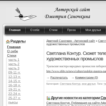
Главная
О себе
Стихи
Проза
Мои друзья
Разделы
Дмитрий Саночкин - Авторский сайт
»
Светл
художественных промыслов
Главная
O себе
Светлана Контур. Сюжет тел
Cтихи
художественных промыслов
часть 1
часть 2
Уральские мастера народных промыслов поборются
часть 3
http://www.obltv.ru/news/culture/uralskie-mastera-
09-11 гг.
12-13 гг.
→
→
Распечатать
Комментарии (0)
14-15 гг.
Категория:
Светлана Контур
,
мои друзья
. Теги:
т
16-18 гг.
19-21 гг.
22-24 гг.
Другие новости из категории
Св
25-27 гг.
пьесы
Светлана Контур. Публикация на сайте Аф