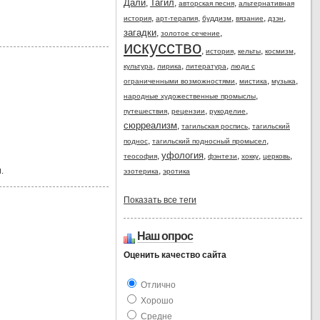
Дали
Тагил
,
,
,
авторская песня
альтернативная
,
,
,
,
,
история
арт-терапия
буддизм
вязание
дзэн
загадки
,
,
золотое сечение
искусство
,
,
,
,
история
кельты
космизм
,
,
,
культура
лирика
литература
люди с
,
,
,
ограниченными возможностями
мистика
музыка
,
народные художественные промыслы
,
,
,
путешествия
рецензии
рукоделие
сюрреализм
,
,
тагильская роспись
тагильский
,
,
поднос
тагильский подносный промысел
уфология
,
,
,
,
,
теософия
фэнтези
хокку
церковь
.
,
эзотерика
эротика
Показать все теги
Наш опрос
Оценить качество сайта
Отлично
Xoрошо
Средне