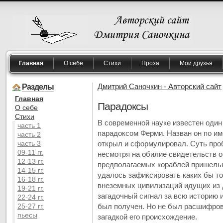
Главная
О себе
Стихи
Проза
Мои друзья
Разделы
Дмитрий Саночкин - Авторский сайт
Главная
Парадоксы
O себе
Cтихи
В современной науке известен один
часть 1
парадоксом Ферми. Назван он по им
часть 2
часть 3
открыл и сформулировал. Суть проб
09-11 гг.
несмотря на обилие свидетельств 
12-13 гг.
предполагаемых кораблей пришельц
14-15 гг.
удалось зафиксировать каких бы то
16-18 гг.
внеземных цивилизаций идущих из д
19-21 гг.
загадочный сигнал за всю историю 
22-24 гг.
25-27 гг.
был получен. Но не был расшифрова
пьесы
загадкой его происхождение.