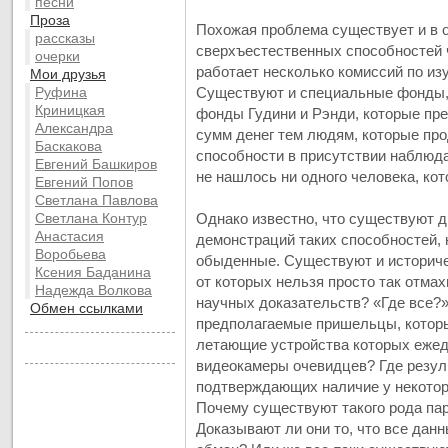
песни
Проза
Похожая проблема существует и в 
рассказы
сверхъестественных способностей ч
очерки
работает несколько комиссий по из
Мои друзья
Руфина
Существуют и специальные фонды,
Криницкая
фонды Гудини и Рэнди, которые пр
Александра
сумм денег тем людям, которые пр
Баскакова
способности в присутствии наблюда
Евгений Башкиров
не нашлось ни одного человека, ко
Евгений Попов
Светлана Павлова
Светлана Контур
Однако известно, что существуют д
Анастасия
демонстраций таких способностей, 
Воробьева
обыденные. Существуют и историче
Ксения Баданина
от которых нельзя просто так отмах
Надежда Волкова
научных доказательств? «Где все?»
Обмен ссылками
предполагаемые пришельцы, которых
летающие устройства которых ежед
видеокамеры очевидцев? Где резул
подтверждающих наличие у некото
Почему существуют такого рода па
Доказывают ли они то, что все данн