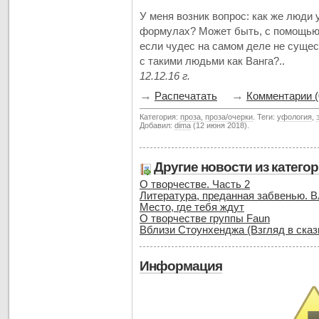
У меня возник вопрос: как же люди
формулах? Может быть, с помощью
если чудес на самом деле не сущес
с такими людьми как Ванга?..
12.12.16 г.
→
→
Распечатать
Комментарии (
Категория:
проза
,
проза/очерки
. Теги:
уфология
,
Добавил:
dima
(12 июня 2018).
Другие новости из катего
О творчестве. Часть 2
Литература, преданная забвенью. 
Место, где тебя ждут
О творчестве группы Faun
Вблизи Стоунхенджа (Взгляд в сказ
Информация