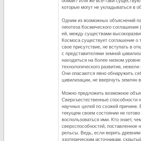
обман? Или же все-таки существую
которые могут не укладываться в о
Одним из возможных объяснений п
гипотеза Космического соглашения (
ей, между существами высокоразви
Космоса существует соглашение о т
свое присутствие, не вступать в о
с представителями земной цивилиза
находиться на более низком уровне
технологического развития, нежели
Они опасаются явно обнаружить се
цивилизации, не ввергнуть землян в
Можно предложить возможное объяс
Сверхъестественные способности н
научных целей по схожей причине. 
текущем своем состоянии не готово
воспользоваться ими. Кто знает, че
сверхспособностей, поставленное 
рельсы. Ведь, если верить древни
эзотерическим источникам, скрыты