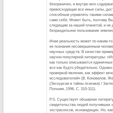
безграничен, и внутри него содержа
превосходящие все иные силы, дос
способным управлять такими силам
само себе. Может быть, поэтому 
следящим за нашей планетой, и не 
безраздельное пользование землян.
Иная реальность может по каким-то
ее познания несовершенным челове
научных средств. В качестве приме
научно-популярной литературы: «Ин
как только описываются единичные
все как будто убедительно. Однако
проверкой явления, как эффект мгн
исследователей» (В. Коновалов. Ж
(Экскурсия в тайны психики) / Загля
Полымя, 1996. С. 310-311).
P.S. Существует обширная литерату
свидетельства людей получивших и
экстрасенсов, ясновидящих. Но, ка