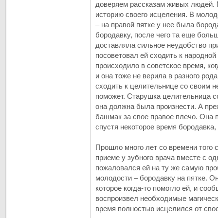
доверяем рассказам живых людей. 
историю своего исцеления. В молод
– на правой пятке у нее была бород
бородавку, после чего та еще больш
доставляла сильное неудобство при
посоветовал ей сходить к народно
происходило в советское время, ко
и она тоже не верила в разного род
сходить к целительнице со своим н
поможет. Старушка целительница с
она должна была произнести. А пр
башмак за свое правое плечо. Она п
спустя некоторое время бородавка, 
Прошло много лет со времени того 
приеме у зубного врача вместе с о
пожаловался ей на ту же самую про
молодости – бородавку на пятке. О
которое когда-то помогло ей, и сооб
воспроизвел необходимые магически
время полностью исцелился от свое