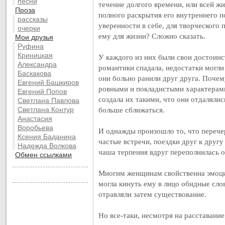
песни
течение долгого времени, или всей ж
Проза
полного раскрытия его внутреннего п
рассказы
уверенности в себе, для творческого 
очерки
ему для жизни? Сложно сказать.
Мои друзья
Руфина
Криницкая
У каждого из них были свои достоинст
Александра
романтики спадала, недостатки могли
Баскакова
они больно ранили друг друга. Почем
Евгений Башкиров
ровными и покладистыми характерами
Евгений Попов
создала их такими, что они отдалялис
Светлана Павлова
Светлана Контур
больше сближаться.
Анастасия
Воробьева
И однажды произошло то, что перече
Ксения Баданина
частые встречи, поездки друг к другу
Надежда Волкова
чаша терпения вдруг переполнилась о
Обмен ссылками
Многим женщинам свойственна эмоцио
могла кинуть ему в лицо обидные слов
отравляли затем существование.
Но все-таки, несмотря на расставание