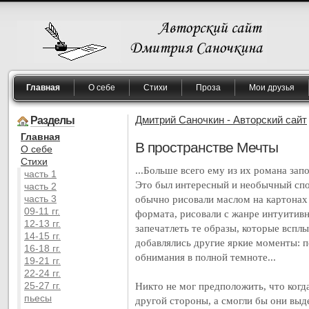
Главная
О себе
Стихи
Проза
Мои друзья
Разделы
Дмитрий Саночкин - Авторский сайт
Главная
В пространстве Мечты
O себе
Cтихи
...Больше всего ему из их романа за
часть 1
Это был интересный и необычный сп
часть 2
часть 3
обычно рисовали маслом на картонах
09-11 гг.
формата, рисовали с жанре интуитивн
12-13 гг.
запечатлеть те образы, которые всплы
14-15 гг.
добавлялись другие яркие моменты: п
16-18 гг.
обнимания в полной темноте...
19-21 гг.
22-24 гг.
25-27 гг.
Никто не мог предположить, что когда
пьесы
другой стороны, а смогли бы они выде