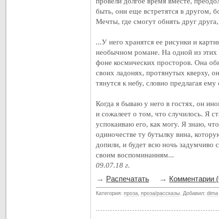
провели долгое время вместе, преодо
быть, они еще встретятся в другом, 
Мечты, где смогут обнять друг друга, 
...У него хранятся ее рисунки и карт
необычном романе. На одной из этих
фоне космических просторов. Она об
своих ладонях, протянутых кверху, он
тянутся к небу, словно предлагая ему 
Когда я бываю у него в гостях, он ин
и сожалеет о том, что случилось. Я с
успокаиваю его, как могу. Я знаю, что
одиночестве ту бутылку вина, котору
допили, и будет всю ночь задумчиво с
своим воспоминаниям...
09.07.18 г.
→
→
Распечатать
Комментарии (
Категория:
проза
,
проза/рассказы
. Добавил:
dima