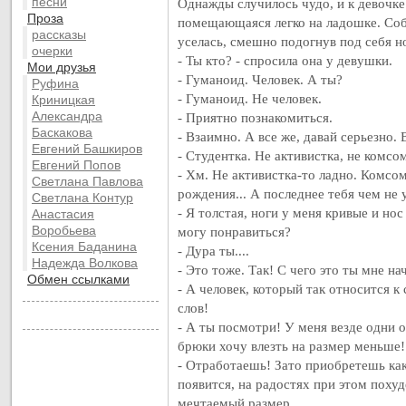
песни
Однажды случилось чудо, и к девочке
Проза
помещающаяся легко на ладошке. Собс
рассказы
уселась, смешно подогнув под себя н
очерки
- Ты кто? - спросила она у девушки.
Мои друзья
- Гуманоид. Человек. А ты?
Руфина
- Гуманоид. Не человек.
Криницкая
Александра
- Приятно познакомиться.
Баскакова
- Взаимно. А все же, давай серьезно. 
Евгений Башкиров
- Студентка. Не активистка, не комсо
Евгений Попов
- Хм. Не активистка-то ладно. Комсо
Светлана Павлова
рождения... А последнее тебя чем не 
Светлана Контур
- Я толстая, ноги у меня кривые и нос
Анастасия
Воробьева
могу понравиться?
Ксения Баданина
- Дура ты....
Надежда Волкова
- Это тоже. Так! С чего это ты мне н
Обмен ссылками
- А человек, который так относится к
слов!
- А ты посмотри! У меня везде одни 
брюки хочу влезть на размер меньше!
- Отработаешь! Зато приобретешь как
появится, на радостях при этом поху
мечтаемый размер....