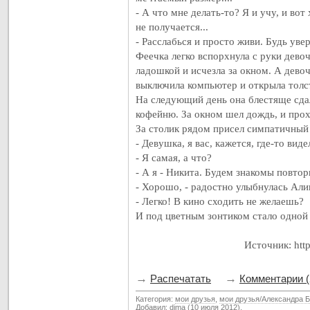
- А что мне делать-то? Я и учу, и вот
не получается...
- Расслабься и просто живи. Будь уве
Феечка легко вспорхнула с руки дево
ладошкой и исчезла за окном. А дево
выключила компьютер и открыла толс
На следующий день она блестяще сда
кофейню. За окном шел дождь, и прох
За столик рядом присел симпатичный 
- Девушка, я вас, кажется, где-то вид
- Я самая, а что?
- А я - Никита. Будем знакомы повтор
- Хорошо, - радостно улыбнулась Алик
- Легко! В кино сходить не желаешь?
И под цветным зонтиком стало одной 
Источник: http
→
→
Распечатать
Комментарии (
Категория:
мои друзья
,
мои друзья/Александра 
Добавил:
dima
(10 июля 2012).