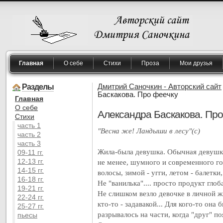
Главная
О себе
Стихи
Проза
Мои друзья
Разделы
Дмитрий Саночкин - Авторский сайт
Баскакова. Про феечку
Главная
O себе
Александра Баскакова. Про
Cтихи
часть 1
"Весна же! Ландыши в лесу"(с)
часть 2
часть 3
Жила-была девушка. Обычная девушка
09-11 гг.
12-13 гг.
не менее, шумного и современного г
14-15 гг.
волосы, зимой - угги, летом - балетки
16-18 гг.
Не "ванилька".... просто продукт глоб
19-21 гг.
Не слишком везло девочке в личной жи
22-24 гг.
кто-то - задавакой... Для кого-то она
25-27 гг.
разрывалось на части, когда "друг" по
пьесы