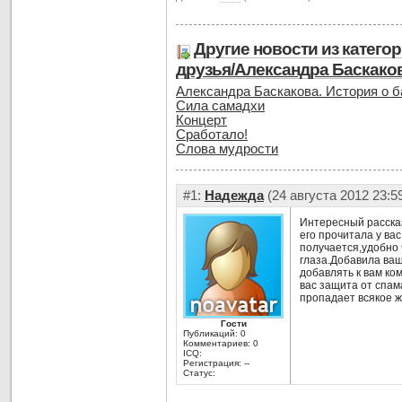
Другие новости из катего
друзья/Александра Баскако
Александра Баскакова. История о 
Сила самадхи
Концерт
Сработало!
Слова мудрости
#1:
Надежда
(24 августа 2012 23:5
Интересный расска
его прочитала у ва
получается,удобно 
глаза.Добавила ваш
добавлять к вам ко
вас защита от спам
пропадает всякое ж
Гости
Публикаций: 0
Комментариев: 0
ICQ:
Регистрация: --
Статус: