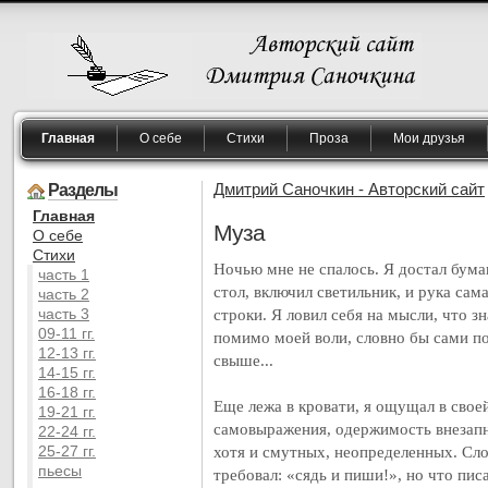
Главная
О себе
Стихи
Проза
Мои друзья
Разделы
Дмитрий Саночкин - Авторский сайт
Главная
Муза
O себе
Cтихи
Ночью мне не спалось. Я достал бума
часть 1
стол, включил светильник, и рука сам
часть 2
часть 3
строки. Я ловил себя на мысли, что з
09-11 гг.
помимо моей воли, словно бы сами по
12-13 гг.
свыше...
14-15 гг.
16-18 гг.
Еще лежа в кровати, я ощущал в свое
19-21 гг.
самовыражения, одержимость внезап
22-24 гг.
25-27 гг.
хотя и смутных, неопределенных. Сло
пьесы
требовал: «сядь и пиши!», но что писа