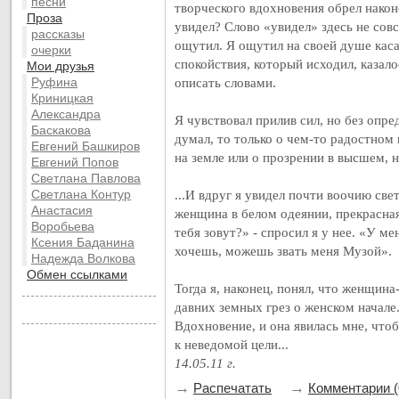
песни
творческого вдохновения обрел нако
Проза
увидел? Слово «увидел» здесь не совс
рассказы
ощутил. Я ощутил на своей душе каса
очерки
спокойствия, который исходил, казало
Мои друзья
Руфина
описать словами.
Криницкая
Александра
Я чувствовал прилив сил, но без опре
Баскакова
думал, то только о чем-то радостном
Евгений Башкиров
на земле или о прозрении в высшем, н
Евгений Попов
Светлана Павлова
Светлана Контур
...И вдруг я увидел почти воочию св
Анастасия
женщина в белом одеянии, прекрасная
Воробьева
тебя зовут?» - спросил я у нее. «У мен
Ксения Баданина
хочешь, можешь звать меня Музой».
Надежда Волкова
Обмен ссылками
Тогда я, наконец, понял, что женщин
давних земных грез о женском начале
Вдохновение, и она явилась мне, что
к неведомой цели...
14.05.11 г.
→
→
Распечатать
Комментарии (