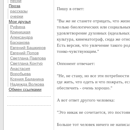
песни
Проза
Пишу в ответ:
рассказы
очерки
"Вы же не станете отрицать, что жиз
Мои друзья
Руфина
только биологических или социальных
Криницкая
удовлетворение духовных (идеальных)
Александра
культура, кинематограф, сюда же отно
Баскакова
Есть версия, что увлечение такого р
Евгений Башкиров
тонко-чувствующим."
Евгений Попов
Светлана Павлова
Светлана Контур
Оппонент отвечает:
Анастасия
Воробьева
"Не, не стану, но все эти потребност
Ксения Баданина
где жить, что одеть и что пожрать, е
Надежда Волкова
обеспечить - очень хорошо."
Обмен ссылками
А вот ответ другого человека:
"Это никак не сочетается, это постоя
Больше тот человек ничего не написа