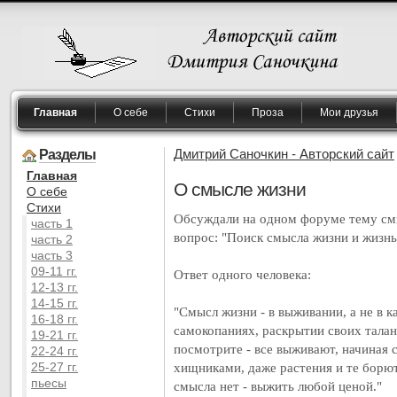
Главная
О себе
Стихи
Проза
Мои друзья
Разделы
Дмитрий Саночкин - Авторский сайт
Главная
О смысле жизни
O себе
Cтихи
Обсуждали на одном форуме тему смы
часть 1
вопрос: "Поиск смысла жизни и жизнь 
часть 2
часть 3
09-11 гг.
Ответ одного человека:
12-13 гг.
14-15 гг.
"Смысл жизни - в выживании, а не в 
16-18 гг.
самокопаниях, раскрытии своих тала
19-21 гг.
посмотрите - все выживают, начиная с
22-24 гг.
25-27 гг.
хищниками, даже растения и те борют
пьесы
смысла нет - выжить любой ценой."