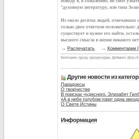
поводу я, к сожалению, не смог узнать
"духовную литературу, или типа Зела
Из около десятка людей, отвечавших 
только двое ответили положительно: 
существует и нужно его найти, осталь
высшего смысла в жизни никакого нет.
→
→
Распечатать
Комментарии (
Категория:
проза
,
проза/очерки
. Добавил:
dima
(4
Другие новости из катего
Парадоксы
О творчестве
В поисках чудесного. Элизабет Гилб
«А в небе голубом горит одна звезда
О Свете Истины
Информация