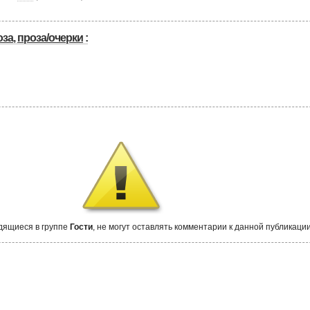
оза
,
проза/очерки
:
дящиеся в группе
Гости
, не могут оставлять комментарии к данной публикации