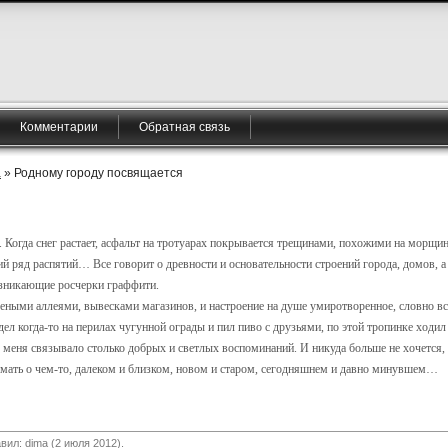
Комментарии
Обратная связь
а
» Родному городу посвящается
 Когда снег растает, асфальт на тротуарах покрывается трещинами, похожими на морщин
 ряд распятий… Все говорит о древности и основательности строений города, домов, 
возникающие росчерки граффити.
леными аллеями, вывесками магазинов, и настроение на душе умиротворенное, словно вс
дел когда-то на перилах чугунной ограды и пил пиво с друзьями, по этой тропинке ходи
ы меня связывало столько добрых и светлых воспоминаний. И никуда больше не хочется, 
умать о чем-то, далеком и близком, новом и старом, сегодняшнем и давно минувшем…
авил:
dima
(2 июля 2012).