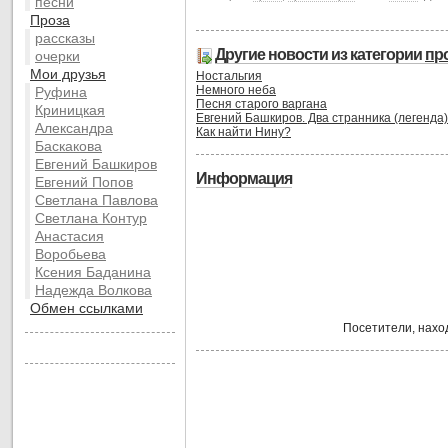
песни
Проза
рассказы
Другие новости из категории
пр
очерки
Мои друзья
Ностальгия
Немного неба
Руфина
Песня старого варгана
Криницкая
Евгений Башкиров. Два странника (легенда)
Александра
Как найти Нину?
Баскакова
Евгений Башкиров
Информация
Евгений Попов
Светлана Павлова
Светлана Контур
Анастасия
Воробьева
Ксения Баданина
Надежда Волкова
Обмен ссылками
Посетители, нахо