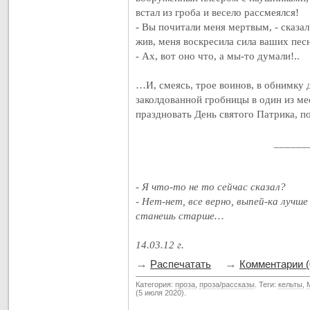
встал из гроба и весело рассмеялся!
- Вы почитали меня мертвым, - сказа
жив, меня воскресила сила ваших пес
- Ах, вот оно что, а мы-то думали!..
…И, смеясь, трое воинов, в обнимку 
заколдованной гробницы в один из м
праздновать День святого Патрика, 
______
- Я что-то не то сейчас сказал?
- Нет-нет, все верно, выпей-ка лучше
станешь старше…
14.03.12 г.
→
→
Распечатать
Комментарии (
Категория:
проза
,
проза/рассказы
. Теги:
кельты
,
(5 июля 2020).