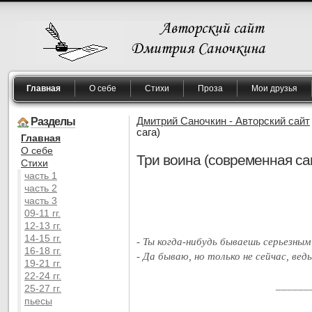
Главная
О себе
Стихи
Проза
Мои друзья
Разделы
Дмитрий Саночкин - Авторский сайт
сага)
Главная
O себе
Три воина (современная са
Cтихи
часть 1
часть 2
часть 3
09-11 гг.
12-13 гг.
14-15 гг.
- Ты когда-нибудь бываешь серьезным
16-18 гг.
- Да бываю, но только не сейчас, вед
19-21 гг.
22-24 гг.
______
25-27 гг.
пьесы