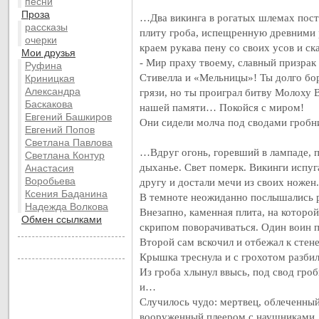
песни
Проза
…Два викинга в рогатых шлемах пост
рассказы
плиту гроба, испещренную древними 
очерки
краем рукава пену со своих усов и ска
Мои друзья
- Мир праху твоему, славный призрак
Руфина
Стивелла и «Мельницы»! Ты долго бор
Криницкая
Александра
грязи, но ты проиграл битву Молоху В
Баскакова
нашей памяти… Покойся с миром!
Евгений Башкиров
Они сидели молча под сводами гробн
Евгений Попов
Светлана Павлова
…Вдруг огонь, горевший в лампаде, п
Светлана Контур
дыханье. Свет померк. Викинги испуг
Анастасия
Воробьева
другу и достали мечи из своих ножен.
Ксения Баданина
В темноте неожиданно послышались р
Надежда Волкова
Внезапно, каменная плита, на которой
Обмен ссылками
скрипом поворачиваться. Один воин п
Второй сам вскочил и отбежал к стене
Крышка треснула и с грохотом разбил
Из гроба хлынул ввысь, под свод гро
и…
Случилось чудо: мертвец, облеченны
вооруженный плеером с наушниками, 